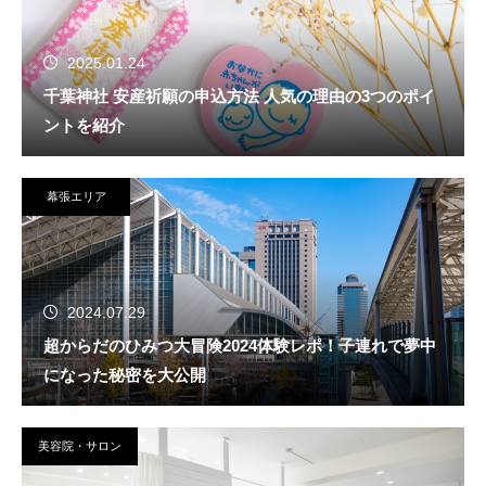
2025.01.24
千葉神社 安産祈願の申込方法 人気の理由の3つのポイ
ントを紹介
幕張エリア
2024.07.29
超からだのひみつ大冒険2024体験レポ！子連れで夢中
になった秘密を大公開
美容院・サロン