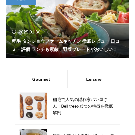
2025.01.30
稲毛 タンジョウファームキッチン 徹底レビュー 口コ
ミ・評価 ランチも素敵 野菜プレートがおいしい！
Gourmet
Leisure
稲毛で人気の隠れ家パン屋さ
千葉市 みつばちファーム の いち
ん！Bell treeの3つの特徴を徹底
ご狩り 口コミ 料金 予約方法 駐
解剖
車場 品種 を徹底ガイド