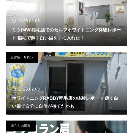
2025.02.08
ミウ(MW)稲毛店でのセルフホワイトニング体験レポー
ト 稲毛で輝く白い歯を手に入れた！
美容院・サロン
2025.02.09
ホワイトニングRABBY稲毛店の体験レポート 輝く白
い歯で自分に自信が持てたかも
暮らしの情報