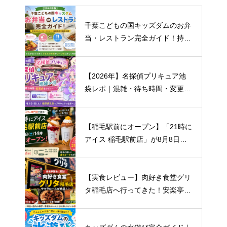
千葉こどもの国キッズダムのお弁
当・レストラン完全ガイド！持ち
込みルール・おすすめメニュー・
混雑まで徹底解説
【2026年】名探偵プリキュア池
袋レポ｜混雑・待ち時間・変更点
まとめ
【稲毛駅前にオープン】「21時に
アイス 稲毛駅前店」が8月8日開
店！場所・営業時間・キャンペー
ン情報まとめ
【実食レビュー】肉好き食堂グリ
タ稲毛店へ行ってきた！安楽亭跡
地にオープン｜おすすめはサクラ
ロース！