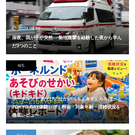
2024.08.09
深夜、我が子が突然… 熱性痙攣を経験した夜から学ん
だ3つのこと
稲毛
2026.06.23
ボーネルンド あそびのせかい（キドキド）ららぽーと
TOKYO-BAY体験レポ｜料金・対象年齢・混雑状況を
徹底レビュー
グルメ