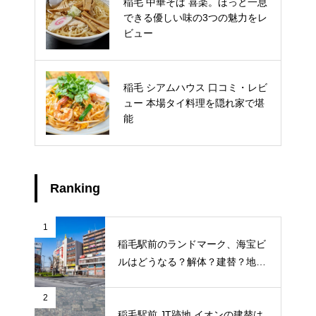
稲毛 中華そば 喜楽。ほっと一息
稲毛浅間神社 初詣 混雑状況は？
できる優しい味の3つの魅力をレ
行ってみた初詣の3つのポイン
ビュー
ト！
稲毛 シアムハウス 口コミ・レビ
キッズフェスタ2024 マジシャン
ュー 本場タイ料理を隠れ家で堪
不思議の化学教室に親子で参
能
加！
Ranking
1
稲毛駅前のランドマーク、海宝ビ
ルはどうなる？解体？建替？地元
ライターが地元のトークを徹底調
査
2
稲毛駅前 JT跡地 イオンの建替は