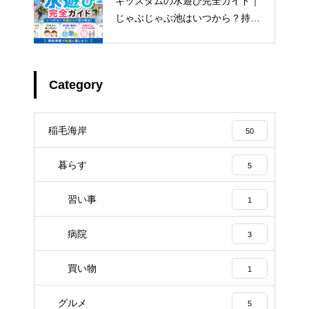
キッズダムの水遊び完全ガイド｜
じゃぶじゃぶ池はいつから？持ち
物・着替え・混雑まで解説
Category
稲毛海岸
50
暮らす
5
習い事
1
病院
3
買い物
1
グルメ
5