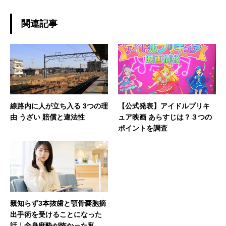
関連記事
線路内に人が立ち入る 3つの理
【公式発表】アイドルプリキ
由 うざい 賠償と違法性
ュア映画 あらすじは？３つの
ポイントを調査
親知らず3本抜歯と顎骨嚢胞摘
出手術を受けることになった
話｜全身麻酔が怖かった私の