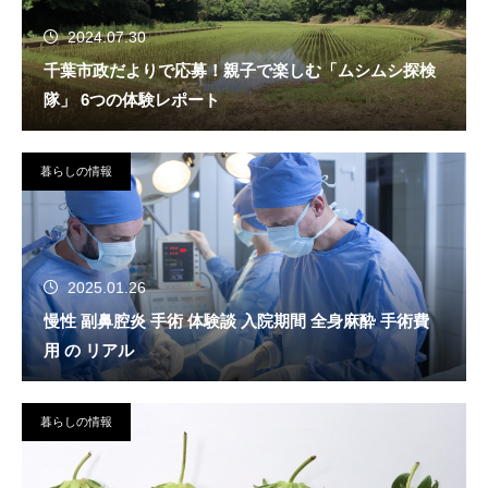
2024.07.30
千葉市政だよりで応募！親子で楽しむ「ムシムシ探検
隊」 6つの体験レポート
暮らしの情報
2025.01.26
慢性 副鼻腔炎 手術 体験談 入院期間 全身麻酔 手術費
用 の リアル
暮らしの情報