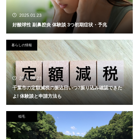
2025.01.23
好酸球性 副鼻腔炎 体験談 3つ初期症状・予兆
暮らしの情報
2024.08.23
千葉市の定額減税の振込日いつ?振り込み確認できた
よ! 体験談と申請方法も
稲毛