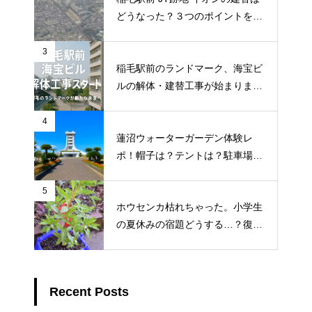
どうなった？３つのポイントを調
査
3
稲毛駅前のランドマーク、海宝ビ
ルの解体・建替工事が始まりまし
た！地元ライターが地元のトーク
を徹底調査
4
蓮沼ウォーターガーデン体験レ
ポ！帽子は？テントは？駐車場ま
で徹底解説
5
ホウセンカ枯れちゃった。小学生
の夏休みの宿題どうする…？復活
3つの対処法
Recent Posts