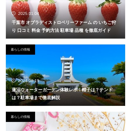
2025.01.04
千葉市 オブラディストロベリーファーム の いちご狩
り 口コミ 料金 予約方法 駐車場 品種 を徹底ガイド
暮らしの情報
2024.08.19
蓮沼ウォーターガーデン体験レポ！帽子は？テント
は？駐車場まで徹底解説
暮らしの情報