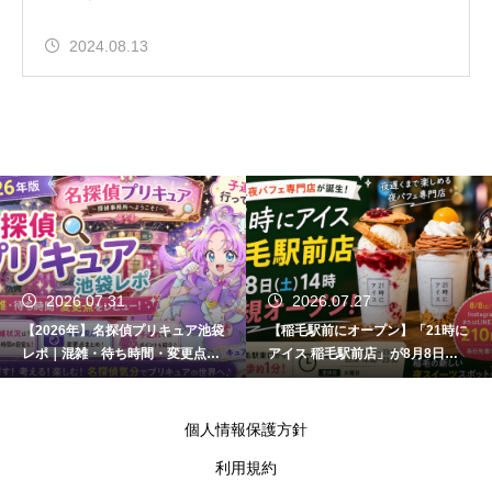
2024.08.13
2026.07.31
2026.07.27
【2026年】名探偵プリキュア池袋
【稲毛駅前にオープン】「21時に
レポ｜混雑・待ち時間・変更点ま
アイス 稲毛駅前店」が8月8日開
とめ
店！場所・営業時間・キャンペー
ン情報まとめ
個人情報保護方針
利用規約