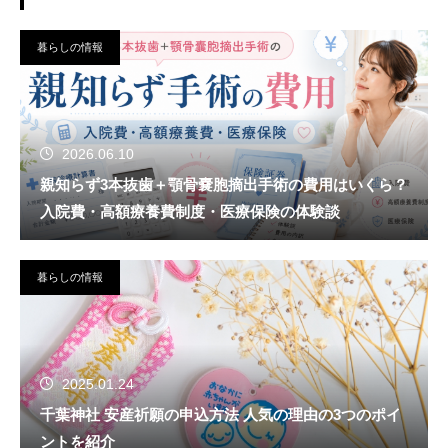
暮らしの情報
2026.06.10
親知らず3本抜歯＋顎骨嚢胞摘出手術の費用はいくら？
入院費・高額療養費制度・医療保険の体験談
暮らしの情報
2025.01.24
千葉神社 安産祈願の申込方法 人気の理由の3つのポイ
ントを紹介