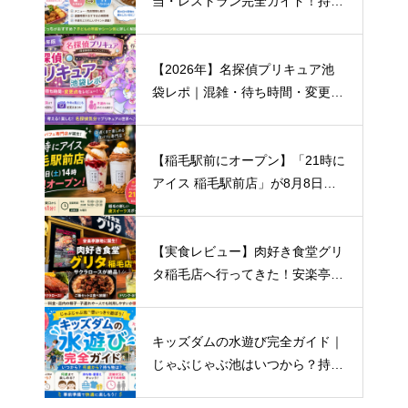
当・レストラン完全ガイド！持ち
込みルール・おすすめメニュー・
混雑まで徹底解説
【2026年】名探偵プリキュア池
袋レポ｜混雑・待ち時間・変更点
まとめ
【稲毛駅前にオープン】「21時に
アイス 稲毛駅前店」が8月8日開
店！場所・営業時間・キャンペー
ン情報まとめ
【実食レビュー】肉好き食堂グリ
タ稲毛店へ行ってきた！安楽亭跡
地にオープン｜おすすめはサクラ
ロース！
キッズダムの水遊び完全ガイド｜
じゃぶじゃぶ池はいつから？持ち
物・着替え・混雑まで解説