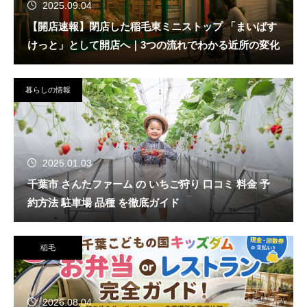
2025.09.04
【開店速報】閉店した稲毛東ミニストップ 「まいばす
けっと」として開店へ｜3つの流れでわかる近所の変化
暮らしの情報
2025.01.03
千葉市 さんたファーム の いちご狩り 口コミ 料金 予
約方法 駐車場 品種 を徹底ガイド
稲毛
2026.08.04