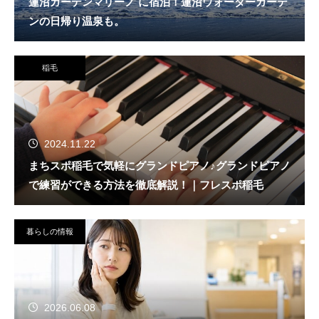
蓮沼ガーデンマリーノ に宿泊！蓮沼ウォーターガーデ
ンの日帰り温泉も。
稲毛
2024.11.22
まちスポ稲毛で気軽にグランドピアノ♪グランドピアノ
で練習ができる方法を徹底解説！｜フレスポ稲毛
暮らしの情報
2026.06.08