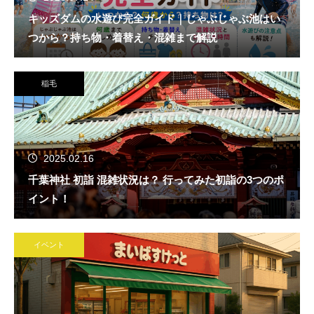
キッズダムの水遊び完全ガイド｜じゃぶじゃぶ池はい
つから？持ち物・着替え・混雑まで解説
稲毛
2025.02.16
千葉神社 初詣 混雑状況は？ 行ってみた初詣の3つのポ
イント！
イベント