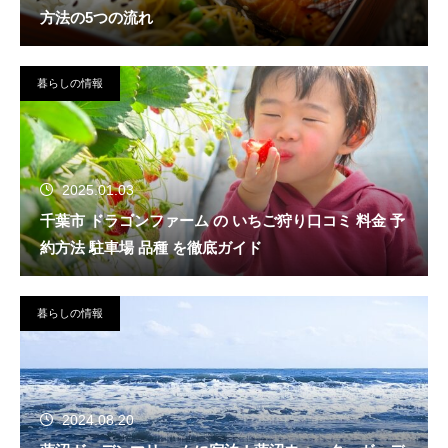
方法の5つの流れ
暮らしの情報
2025.01.03
千葉市 ドラゴンファーム の いちご狩り口コミ 料金 予
約方法 駐車場 品種 を徹底ガイド
暮らしの情報
2024.08.20