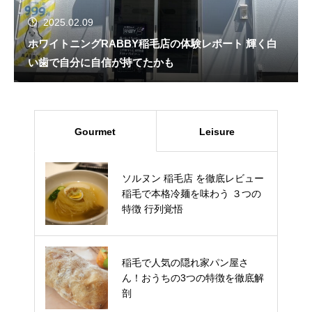
2025.02.09
ホワイトニングRABBY稲毛店の体験レポート 輝く白
い歯で自分に自信が持てたかも
Gourmet
Leisure
ソルヌン 稲毛店 を徹底レビュー
ポケカ初心者教室 TSUTAYAに参
稲毛で本格冷麺を味わう ３つの
加したよ 稲毛の小学生以下の親
特徴 行列覚悟
は必見！
稲毛で人気の隠れ家パン屋さ
千葉市政だよりで応募！親子で
ん！おうちの3つの特徴を徹底解
楽しむ「ムシムシ探検隊」 6つの
剖
体験レポート