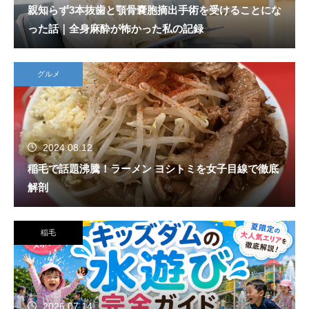
親知らず3本抜歯と顎骨嚢胞摘出手術を受けることにな
った話｜全身麻酔が怖かった私の記録
グルメ
2024.08.12
稲毛で話題沸騰！ラーメン ヨシトミを女子目線で徹底
解剖
稲毛
2026.07.14