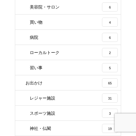
美容院・サロン
6
買い物
4
病院
6
ローカルトーク
2
習い事
5
お出かけ
65
レジャー施設
31
スポーツ施設
3
神社・仏閣
19