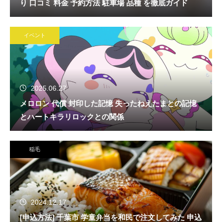
り 口コミ 料金 予約方法 駐車場 品種 を徹底ガイド
イベント
2025.06.27
メロロン 代償 封印した記憶 失ったねえたまとの記憶
とハートキラリロックとの関係
稲毛
2024.12.17
[申込方法] 千葉市 学童弁当を和民で注文してみた 申込