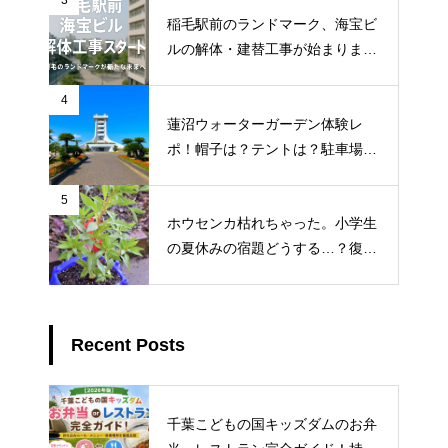
3
稲毛駅前のランドマーク、海宝ビ
ルの解体・建替工事が始まりまし
た！地元ライターが地元のトーク
を徹底調査
4
蓮沼ウォーターガーデン体験レ
ポ！帽子は？テントは？駐車場ま
で徹底解説
5
ホウセンカ枯れちゃった。小学生
の夏休みの宿題どうする…？復活
3つの対処法
Recent Posts
千葉こどもの国キッズダムのお弁