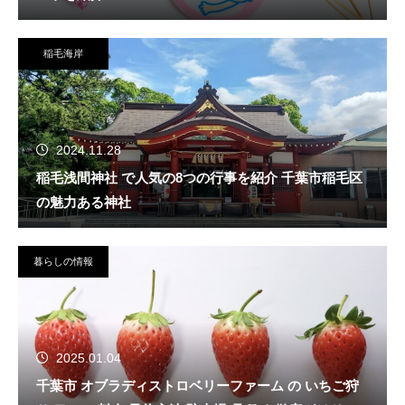
稲毛海岸
2024.11.28
稲毛浅間神社 で人気の8つの行事を紹介 千葉市稲毛区
の魅力ある神社
暮らしの情報
2025.01.04
千葉市 オブラディストロベリーファーム の いちご狩