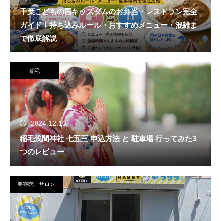
千葉こどもの国キッズダムのお弁当・レストラン完全
ガイド！持ち込みルール・おすすめメニュー・混雑ま
で徹底解説
稲毛
2024.12.10
稲毛浅間神社 七五三 申込方法 と 駐車場 行ってみた3
つのレビュー
美容院・サロン