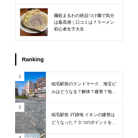
麺処まるわの絶品つけ麺で気分
千葉市 みはる野いちご園 の いち
は最高潮｜口コミは？ラーメン
ご狩り 口コミ 料金 予約方法 駐
初心者女子大生
車場 品種 を徹底ガイド
Ranking
1
稲毛駅前のランドマーク、海宝ビ
ルはどうなる？解体？建替？地元
ライターが地元のトークを徹底調
査
2
稲毛駅前 JT跡地 イオンの建替は
どうなった？３つのポイントを調
査