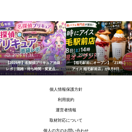
2026.07.31
2026.07.27
【2026年】名探偵プリキュア池袋
【稲毛駅前にオープン】「21時に
レポ｜混雑・待ち時間・変更点ま
アイス 稲毛駅前店」が8月8日開
とめ
店！場所・営業時間・キャンペー
ン情報まとめ
個人情報保護方針
利用規約
運営者情報
取材対応について
個人の方のお問い合わせ