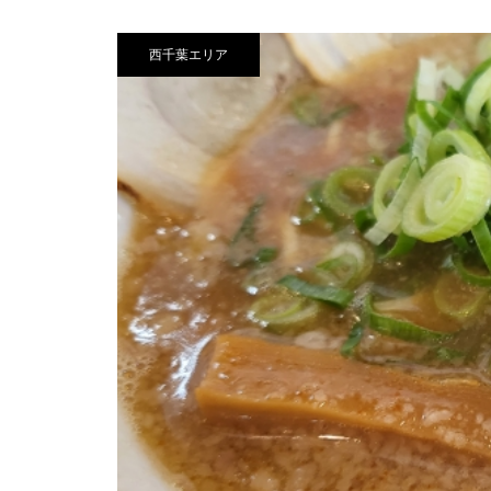
ーラータン ふくおう麻辣湯」が
ュー 本格ステーキ＆ハンバーグ
がリニューアル！きらめく星空
オープン！実際に行ってレビュ
を味わうならおすすめ
の世界へ誘います
西千葉エリア
ー｜注文方法・料金も紹介
ペリエ稲毛「GOURMARENA」
全38店舗を紹介！注目のベーカ
リー・スイーツ・惣菜・専門店
を一挙公開
稲毛海浜公園｜The SUNSET Pi
er & Café 行ってみた!!!! 〜徹底
レポート〜