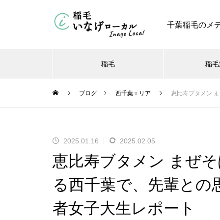
千葉稲毛のメ
稲毛
稲毛
ブログ
西千葉エリア
恵比寿ブタメン 
千葉み
【稲毛駅前にオープン】「21時
【2026年】稲毛に「ふくおうマ
ロイヤルホスト 稲毛海岸店 を
2025.01.16
2025.02.05
にアイス 稲毛駅前店」が8月8
ーラータン ふくおう麻辣湯」が
徹底レビュー ３つの特徴 口コ
恵比寿ブタメン まぜそ
開店！場所・営業時間・キャン
オープン！実際に行ってレビュ
ミ・評価
ペーン情報まとめ
ー｜注文方法・料金も紹介
る西千葉で、先輩との
者女子大生レポート
【2026年】稲毛に「ふくおうマ
稲毛海岸 ビッグシェフ徹底レビ
千葉市科学館のプラネタリウム