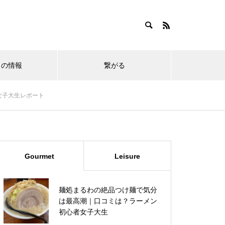
しの情報
繋がる
女子大生レポート
葉エリア
【随時更新】稲毛駅周辺の開
稲毛 カナデアン ステーキハウ
えびすや 幸町店 を徹底レビュ
店・閉店情報まとめ｜新店舗・
ス徹底レポート｜本格ステーキ
Gourmet
Leisure
ー ３つの特徴 口コミ・評価
リニューアル情報
をリーズナブルに！実食レビュ
ー！
【体験レビュー】SBCびーとる
麺処まるわの絶品つけ麺で気分
ランド君津に行ってみた！！実
は最高潮｜口コミは？ラーメン
際の体験レビューと口コミ評価
初心者女子大生
【閉店速報】稲毛安楽亭が閉店
を徹底解説！