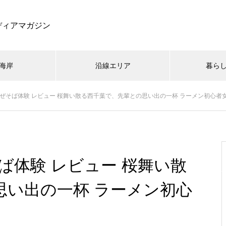
ディアマガジン
海岸
沿線エリア
暮ら
まぜそば体験 レビュー 桜舞い散る西千葉で、先輩との思い出の一杯 ラーメン初心者
なとエリア
グルメ
グルメ
インタビュー
幕張エリア
お出かけ
お出かけ
プレゼント企画
イベント
イベント
検見川エリア
開店情報
暮らす
暮らす
西千
【実食レビュー】肉好き食堂グ
【祝オープン】ペリエ稲毛が大
フォルクス稲毛店でステーキを
日
リタ稲毛店へ行ってきた！安楽
規模リニューアル！新食品フロ
堪能！口コミレビュー 3つの特
ば体験 レビュー 桜舞い散
亭跡地にオープン｜おすすめは
ア「GOURMARENA」のおすす
徴
サクラロース！
め店舗を紹介
思い出の一杯 ラーメン初心
【速報】稲毛駅に「肉好き食堂
検見川で本場の味！インド料理