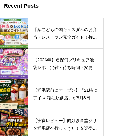
Recent Posts
千葉こどもの国キッズダムのお弁
当・レストラン完全ガイド！持ち
込みルール・おすすめメニュー・
混雑まで徹底解説
【2026年】名探偵プリキュア池
袋レポ｜混雑・待ち時間・変更点
まとめ
【稲毛駅前にオープン】「21時に
アイス 稲毛駅前店」が8月8日開
店！場所・営業時間・キャンペー
ン情報まとめ
【実食レビュー】肉好き食堂グリ
タ稲毛店へ行ってきた！安楽亭跡
地にオープン｜おすすめはサクラ