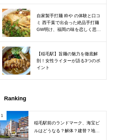
｜次は何ができる？地域で話題
に
自家製手打麺 粋や の体験と口コ
千葉市 ドラゴンファーム の いち
ミ 西千葉で出会った絶品手打麺
ご狩り口コミ 料金 予約方法 駐車
GW明け、福岡の味を恋しく思い
場 品種 を徹底ガイド
つつ…
稲毛駅周辺の人気パン屋ランキ
【稲毛駅】旨麺の魅力を徹底解
ポケカ初心者教室 TSUTAYAに参
ングTOP５
剖！女性ライターが語る3つのポ
加したよ 稲毛の小学生以下の親
イント
は必見！
稲毛 シアムハウス 口コミ・レ
Ranking
ビュー 本場タイ料理を隠れ家で
堪能
1
稲毛駅前のランドマーク、海宝ビ
ルはどうなる？解体？建替？地元
ライターが地元のトークを徹底調