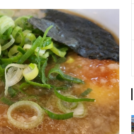
グリタ」オープン？安楽亭跡地
シタールの3つの魅力とは？
との噂も
【祝オープン】ペリエ稲毛が大
規模リニューアル！新食品フロ
ア「GOURMARENA」のおすす
め店舗を紹介
稲毛 EVER GREEN の口コミ・
レビュー 隠れ家カフェでゆった
り女子会