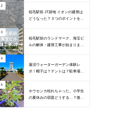
査
2
稲毛駅前 JT跡地 イオンの建替は
どうなった？３つのポイントを調
査
3
稲毛駅前のランドマーク、海宝ビ
ルの解体・建替工事が始まりまし
た！地元ライターが地元のトーク
を徹底調査
4
蓮沼ウォーターガーデン体験レ
ポ！帽子は？テントは？駐車場ま
で徹底解説
5
ホウセンカ枯れちゃった。小学生
の夏休みの宿題どうする…？復活
3つの対処法