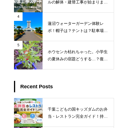
ルの解体・建替工事が始まりまし
た！地元ライターが地元のトーク
を徹底調査
4
蓮沼ウォーターガーデン体験レ
ポ！帽子は？テントは？駐車場ま
で徹底解説
5
ホウセンカ枯れちゃった。小学生
の夏休みの宿題どうする…？復活
3つの対処法
Recent Posts
千葉こどもの国キッズダムのお弁
当・レストラン完全ガイド！持ち
込みルール・おすすめメニュー・