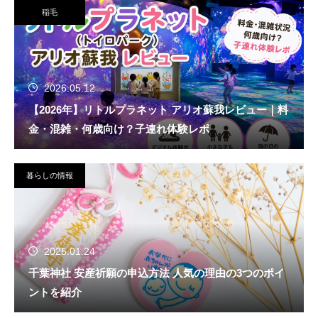
稲毛
2026.05.12
【2026年】リトルプラネット アリオ蘇我レビュー｜料
金・混雑・何歳向け？子連れ体験レポ
暮らしの情報
2025.01.24
千葉神社 安産祈願の申込方法 人気の理由の3つのポイ
ントを紹介