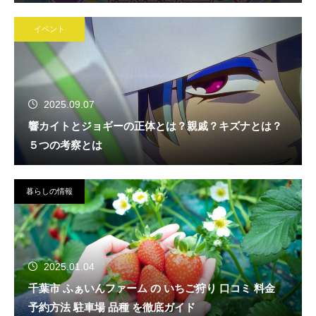
イベント
2025.09.07
響カイトとジョギーの正体とは？親戚？キズナとは？
５つの考察とは
暮らしの情報
2025.01.04
千葉市 ふぁいんファーム の いちご狩り 口コミ 料金
予約方法 駐車場 品種 を徹底ガイド