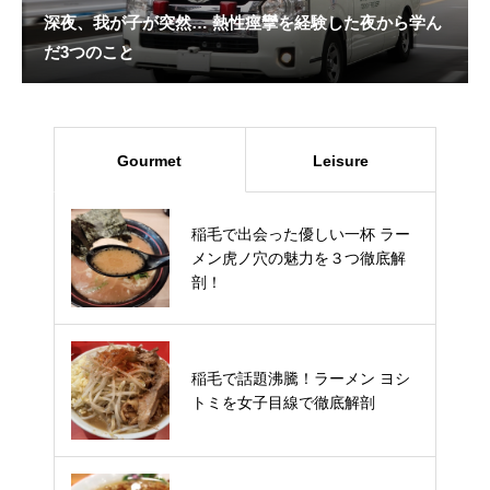
深夜、我が子が突然… 熱性痙攣を経験した夜から学ん
だ3つのこと
Gourmet
Leisure
稲毛で出会った優しい一杯 ラー
稲毛浅間神社 安産祈願 申込方法
メン虎ノ穴の魅力を３つ徹底解
人気の理由の3つのポイントを紹
剖！
介
習志野 スポッチャ 何がある？子
稲毛で話題沸騰！ラーメン ヨシ
連れでも友達でも！3つのおすす
トミを女子目線で徹底解剖
めポイント