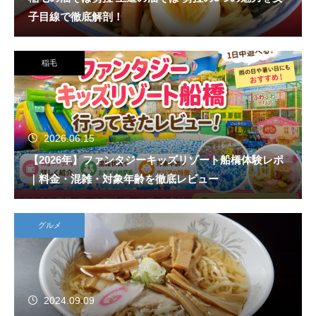
子目線で徹底解剖！
稲毛
2026.06.15
【2026年】ファンタジーキッズリゾート船橋体験レポ
｜料金・混雑・対象年齢を徹底レビュー
グルメ
2024.09.09