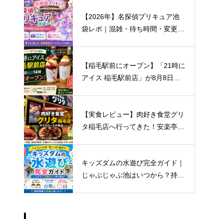
混雑まで徹底解説
【2026年】名探偵プリキュア池
袋レポ｜混雑・待ち時間・変更点
まとめ
【稲毛駅前にオープン】「21時に
アイス 稲毛駅前店」が8月8日開
店！場所・営業時間・キャンペー
ン情報まとめ
【実食レビュー】肉好き食堂グリ
タ稲毛店へ行ってきた！安楽亭跡
地にオープン｜おすすめはサクラ
ロース！
キッズダムの水遊び完全ガイド｜
じゃぶじゃぶ池はいつから？持ち
物・着替え・混雑まで解説