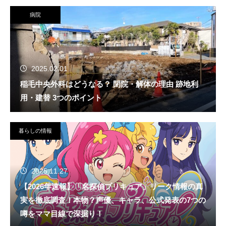
病院
2025.02.01
稲毛中央外科はどうなる？ 閉院・解体の理由 跡地利
用・建替 3つのポイント
暮らしの情報
2025.11.27
【2026年速報】「名探偵プリキュア」リーク情報の真
実を徹底調査！本物？声優、キャラ、公式発表の7つの
噂をママ目線で深掘り！