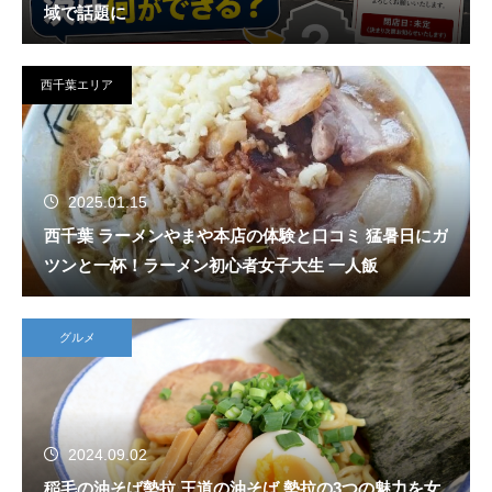
域で話題に
西千葉エリア
2025.01.15
西千葉 ラーメンやまや本店の体験と口コミ 猛暑日にガ
ツンと一杯！ラーメン初心者女子大生 一人飯
グルメ
2024.09.02
稲毛の油そば勢拉 王道の油そば 勢拉の3つの魅力を女