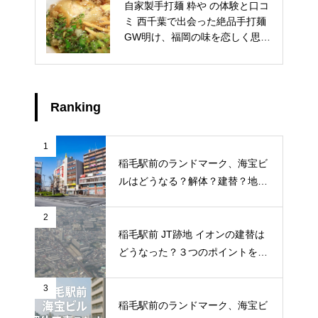
自家製手打麺 粋や の体験と口コ
稲毛浅間神社の厄除け・八方除
ミ 西千葉で出会った絶品手打麺
けが人気を集める3つの理由と、
GW明け、福岡の味を恋しく思い
スムーズな参拝のための情報
つつ…
Ranking
1
稲毛駅前のランドマーク、海宝ビ
ルはどうなる？解体？建替？地元
ライターが地元のトークを徹底調
査
2
稲毛駅前 JT跡地 イオンの建替は
どうなった？３つのポイントを調
査
3
稲毛駅前のランドマーク、海宝ビ