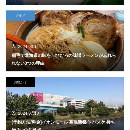
グルメ
2024.08.14
稲毛で北海道の味を！ひむろの味噌ラーメンが忘れら
れない3つの理由
お出かけ
2024.07.18
[予約方法/料金]イオンモール 幕張新都心 バスケ 持ち
物 3つの注意点