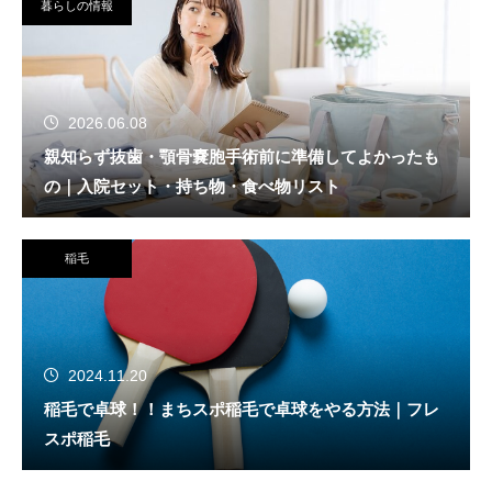
暮らしの情報
2026.06.08
親知らず抜歯・顎骨嚢胞手術前に準備してよかったも
の｜入院セット・持ち物・食べ物リスト
稲毛
2024.11.20
稲毛で卓球！！まちスポ稲毛で卓球をやる方法｜フレ
スポ稲毛