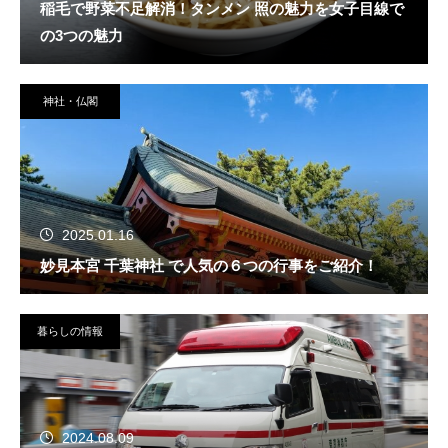
稲毛で野菜不足解消！タンメン 照の魅力を女子目線で
の3つの魅力
神社・仏閣
2025.01.16
妙見本宮 千葉神社 で人気の６つの行事をご紹介！
暮らしの情報
2024.08.09