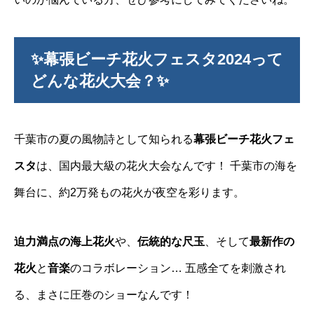
✨幕張ビーチ花火フェスタ2024って
どんな花火大会？✨
千葉市の夏の風物詩として知られる
幕張ビーチ花火フェ
スタ
は、国内最大級の花火大会なんです！ 千葉市の海を
舞台に、約2万発もの花火が夜空を彩ります。
迫力満点の海上花火
や、
伝統的な尺玉
、そして
最新作の
花火
と
音楽
のコラボレーション… 五感全てを刺激され
る、まさに圧巻のショーなんです！