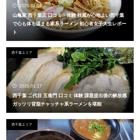
2025.01.19
山亀家 西千葉店 口コミ・体験 秋風が心地よい西千葉
で心も体も温まる家系ラーメン 初心者女子大生レポー
ト
西千葉エリア
2025.01.17
西千葉 二代目 五衛門 口コミ 体験 課題提出後の解放感
ガッツリ背脂チャッチャ系ラーメンを堪能
西千葉エリア