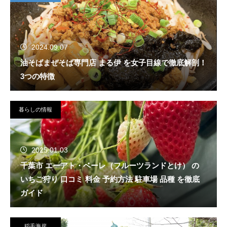
2024.09.07
油そばまぜそば専門店 まる伊 を女子目線で徹底解剖！
3つの特徴
暮らしの情報
2025.01.03
千葉市 エーアト・ベーレ（フルーツランドとけ） の
いちご狩り 口コミ 料金 予約方法 駐車場 品種 を徹底
ガイド
稲毛海岸