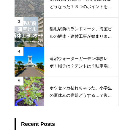
どうなった？３つのポイントを調
査
3
稲毛駅前のランドマーク、海宝ビ
ルの解体・建替工事が始まりまし
た！地元ライターが地元のトーク
を徹底調査
4
蓮沼ウォーターガーデン体験レ
ポ！帽子は？テントは？駐車場ま
で徹底解説
5
ホウセンカ枯れちゃった。小学生
の夏休みの宿題どうする…？復活
3つの対処法
Recent Posts