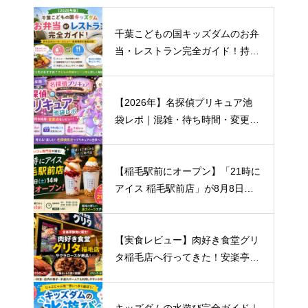
千葉こどもの国キッズダムのお弁
当・レストラン完全ガイド！持ち
込みルール・おすすめメニュー・
混雑まで徹底解説
【2026年】名探偵プリキュア池
袋レポ｜混雑・待ち時間・変更点
まとめ
【稲毛駅前にオープン】「21時に
アイス 稲毛駅前店」が8月8日開
店！場所・営業時間・キャンペー
ン情報まとめ
【実食レビュー】肉好き食堂グリ
タ稲毛店へ行ってきた！安楽亭跡
地にオープン｜おすすめはサクラ
ロース！