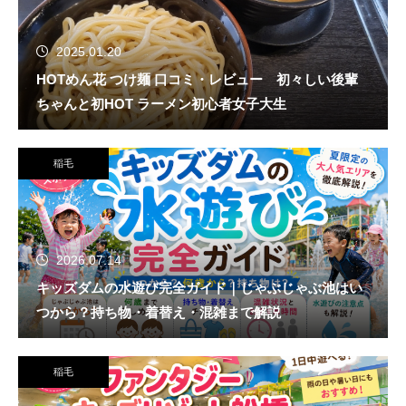
2025.01.20
HOTめん花 つけ麺 口コミ・レビュー 初々しい後輩
ちゃんと初HOT ラーメン初心者女子大生
稲毛
2026.07.14
キッズダムの水遊び完全ガイド｜じゃぶじゃぶ池はい
つから？持ち物・着替え・混雑まで解説
稲毛