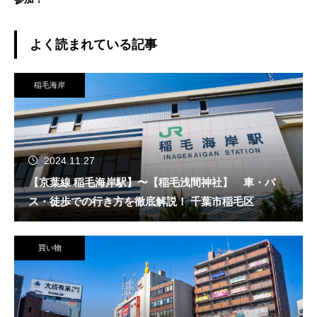
よく読まれている記事
稲毛海岸
2024.11.27
【京葉線 稲毛海岸駅】〜【稲毛浅間神社】 車・バ
ス・徒歩での行き方を徹底解説！ 千葉市稲毛区
買い物