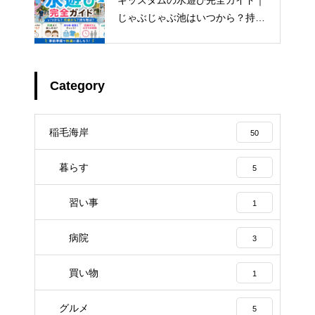
キッズダムの水遊び完全ガイド｜
じゃぶじゃぶ池はいつから？持ち
物・着替え・混雑まで解説
Category
稲毛海岸
50
暮らす
5
習い事
1
病院
3
買い物
1
グルメ
5