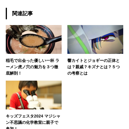
関連記事
稲毛で出会った優しい一杯 ラ
響カイトとジョギーの正体と
ーメン虎ノ穴の魅力を３つ徹
は？親戚？キズナとは？５つ
底解剖！
の考察とは
キッズフェスタ2024 マジシャ
ン不思議の化学教室に親子で
参加！