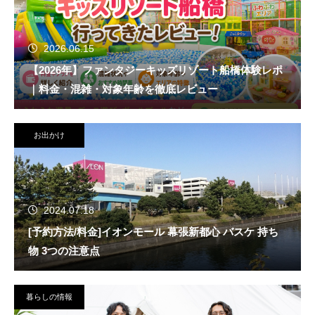
2026.06.15
【2026年】ファンタジーキッズリゾート船橋体験レポ
｜料金・混雑・対象年齢を徹底レビュー
お出かけ
2024.07.18
[予約方法/料金]イオンモール 幕張新都心 バスケ 持ち
物 3つの注意点
暮らしの情報