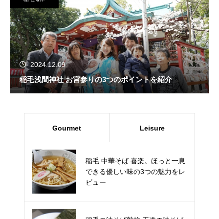
2024.12.09
稲毛浅間神社 お宮参りの3つのポイントを紹介
Gourmet
Leisure
千葉市 オブラディストロベリー
稲毛 中華そば 喜楽。ほっと一息
ファーム の いちご狩り 口コミ
できる優しい味の3つの魅力をレ
料金 予約方法 駐車場 品種 を徹
ビュー
底ガイド