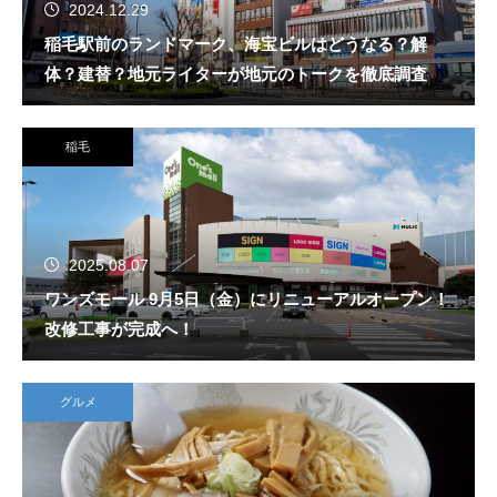
2024.12.29
稲毛駅前のランドマーク、海宝ビルはどうなる？解
体？建替？地元ライターが地元のトークを徹底調査
稲毛
2025.08.07
ワンズモール 9月5日（金）にリニューアルオープン！
改修工事が完成へ！
グルメ