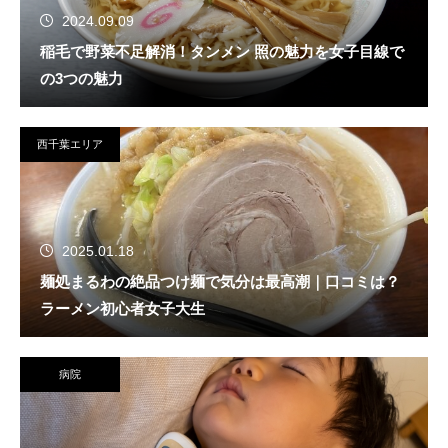
2024.09.09
稲毛で野菜不足解消！タンメン 照の魅力を女子目線で
の3つの魅力
西千葉エリア
2025.01.18
麺処まるわの絶品つけ麺で気分は最高潮｜口コミは？
ラーメン初心者女子大生
病院