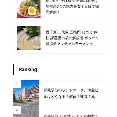
稲毛の油そば勢拉 王道の油そば
千葉神社の厄除け・八方除けが
勢拉の3つの魅力を女子目線で徹
人気を集める3つの理由と、スム
底解剖！
ーズな参拝のための情報
西千葉 二代目 五衛門 口コミ 体
稲毛浅間神社 安産祈願 申込方法
験 課題提出後の解放感 ガッツリ
人気の理由の3つのポイントを紹
背脂チャッチャ系ラーメンを堪
介
能
Ranking
1
稲毛駅前のランドマーク、海宝ビ
ルはどうなる？解体？建替？地元
ライターが地元のトークを徹底調
査
2
稲毛駅前 JT跡地 イオンの建替は