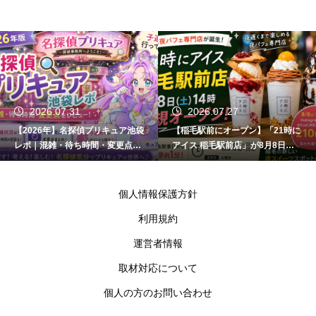
2026.07.31
2026.07.27
【2026年】名探偵プリキュア池袋
【稲毛駅前にオープン】「21時に
レポ｜混雑・待ち時間・変更点ま
アイス 稲毛駅前店」が8月8日開
とめ
店！場所・営業時間・キャンペー
ン情報まとめ
個人情報保護方針
利用規約
運営者情報
取材対応について
個人の方のお問い合わせ