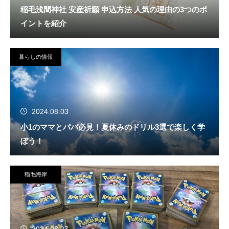
稲毛浅間神社 安産祈願 申込方法 人気の理由の3つのポ
イントを紹介
暮らしの情報
2024.08.03
小1のママとパパ必見！夏休みのドリル3選で楽しく学
ぼう！
稲毛海岸