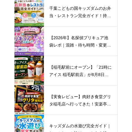
千葉こどもの国キッズダムのお弁
当・レストラン完全ガイド！持ち
込みルール・おすすめメニュー・
混雑まで徹底解説
【2026年】名探偵プリキュア池
袋レポ｜混雑・待ち時間・変更点
まとめ
【稲毛駅前にオープン】「21時に
アイス 稲毛駅前店」が8月8日開
店！場所・営業時間・キャンペー
ン情報まとめ
【実食レビュー】肉好き食堂グリ
タ稲毛店へ行ってきた！安楽亭跡
地にオープン｜おすすめはサクラ
ロース！
キッズダムの水遊び完全ガイド｜