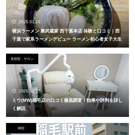
2025.01.15
横浜ラーメン 裏武蔵家 西千葉本店 体験と口コミ｜西
千葉で家系ラーメンデビュー ラーメン初心者女子大生
美容院・サロン
2025.01.27
ミウ(MW)稲毛店の口コミ徹底調査！効果や評判を詳し
く解説
病院