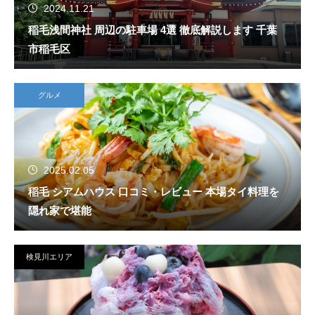
2024.11.21
稲毛浅間神社 周辺の駐車場 4選 徹底解説します 千葉
市稲毛区
グルメ
2025.02.05
稲毛 シアムハウス 口コミ・レビュー 本場タイ料理を
隠れ家で堪能
検見川エリア