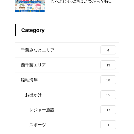
じゃぶじゃぶ池はいつから？持ち
物・着替え・混雑まで解説
Category
千葉みなとエリア
4
西千葉エリア
13
稲毛海岸
50
お出かけ
35
レジャー施設
17
スポーツ
1