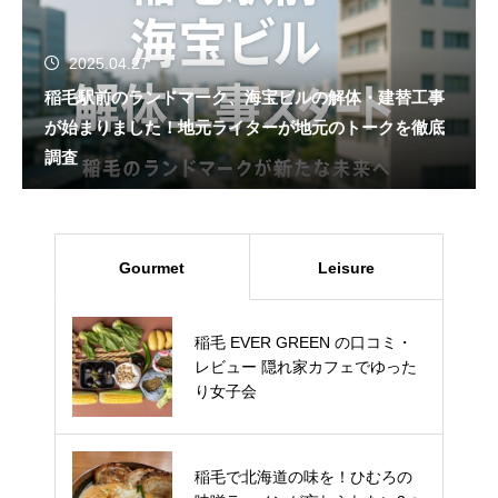
2025.04.27
稲毛駅前のランドマーク、海宝ビルの解体・建替工事
が始まりました！地元ライターが地元のトークを徹底
調査
Gourmet
Leisure
稲毛 EVER GREEN の口コミ・
稲毛浅間神社の厄除け・八方除
レビュー 隠れ家カフェでゆった
けが人気を集める3つの理由と、
り女子会
スムーズな参拝のための情報
稲毛で北海道の味を！ひむろの
千葉市 こてはしいちご園 の いち