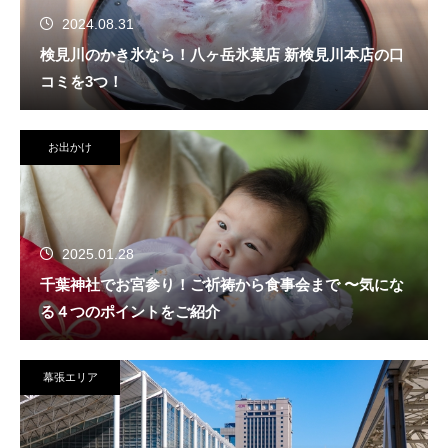
2024.08.31
検見川のかき氷なら！八ヶ岳氷菓店 新検見川本店の口
コミを3つ！
お出かけ
2025.01.28
千葉神社でお宮参り！ご祈祷から食事会まで 〜気にな
る４つのポイントをご紹介
幕張エリア