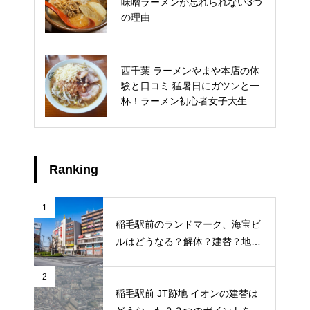
味噌ラーメンが忘れられない3つ
ご狩り 口コミ 料金 予約方法 駐
の理由
車場 品種 を徹底ガイド
西千葉 ラーメンやまや本店の体
稲毛浅間神社 安産祈願 申込方法
験と口コミ 猛暑日にガツンと一
人気の理由の3つのポイントを紹
杯！ラーメン初心者女子大生 一
介
人飯
Ranking
1
稲毛駅前のランドマーク、海宝ビ
ルはどうなる？解体？建替？地元
ライターが地元のトークを徹底調
査
2
稲毛駅前 JT跡地 イオンの建替は