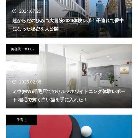
2024.07.29
超からだのひみつ大冒険2024体験レポ！子連れで夢中
になった秘密を大公開
美容院・サロン
2025.02.08
ミウ(MW)稲毛店でのセルフホワイトニング体験レポー
ト 稲毛で輝く白い歯を手に入れた！
子育て