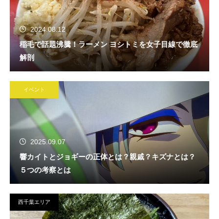
2024.08.12
稲毛で話題沸騰！ラーメン ヨシトミを女子目線で徹底
解剖
イベント
2025.09.07
響カイトとジョギーの正体とは？親戚？キズナとは？
５つの考察とは
西千葉エリア