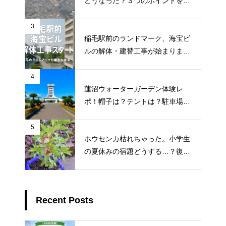
どうなった？３つのポイントを調
査
3
稲毛駅前のランドマーク、海宝ビ
ルの解体・建替工事が始まりまし
た！地元ライターが地元のトーク
を徹底調査
4
蓮沼ウォーターガーデン体験レ
ポ！帽子は？テントは？駐車場ま
で徹底解説
5
ホウセンカ枯れちゃった。小学生
の夏休みの宿題どうする…？復活
3つの対処法
Recent Posts