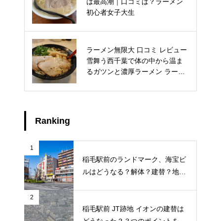
ランド君津に行ってみた！！実
は最高潮｜口コミは？ラーメン
際の体験レビューと口コミ評価
初心者女子大生
を徹底解説！
ラーメン無限大 口コミ レビュー
稲毛浅間神社 安産祈願 申込方法
雪舞う西千葉で体の中から温ま
人気の理由の3つのポイントを紹
るガツンと濃厚ラーメン ラーメ
介
ン初心者女子大生
Ranking
1
稲毛駅前のランドマーク、海宝ビ
ルはどうなる？解体？建替？地元
ライターが地元のトークを徹底調
査
2
稲毛駅前 JT跡地 イオンの建替は