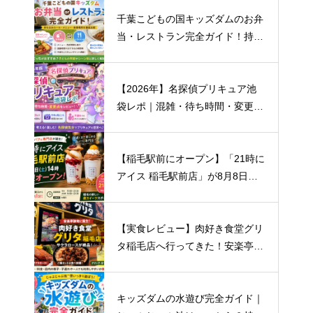
千葉こどもの国キッズダムのお弁
当・レストラン完全ガイド！持ち
込みルール・おすすめメニュー・
混雑まで徹底解説
【2026年】名探偵プリキュア池
袋レポ｜混雑・待ち時間・変更点
まとめ
【稲毛駅前にオープン】「21時に
アイス 稲毛駅前店」が8月8日開
店！場所・営業時間・キャンペー
ン情報まとめ
【実食レビュー】肉好き食堂グリ
タ稲毛店へ行ってきた！安楽亭跡
地にオープン｜おすすめはサクラ
ロース！
キッズダムの水遊び完全ガイド｜