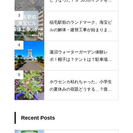
どうなった？３つのポイントを調
査
3
稲毛駅前のランドマーク、海宝ビ
ルの解体・建替工事が始まりまし
た！地元ライターが地元のトーク
を徹底調査
4
蓮沼ウォーターガーデン体験レ
ポ！帽子は？テントは？駐車場ま
で徹底解説
5
ホウセンカ枯れちゃった。小学生
の夏休みの宿題どうする…？復活
3つの対処法
Recent Posts