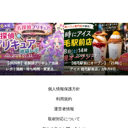
2026.07.27
2026.07.21
偵プリキュア池袋
【稲毛駅前にオープン】「21時に
【実食レビュー】
時間・変更点ま
アイス 稲毛駅前店」が8月8日開
タ稲毛店へ行って
店！場所・営業時間・キャンペー
地にオープン｜お
ン情報まとめ
ロース！
個人情報保護方針
利用規約
運営者情報
取材対応について