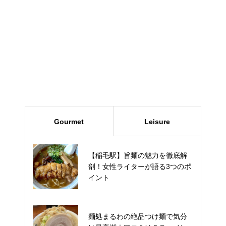
ブログ
Gourmet
Leisure
【稲毛駅】旨麺の魅力を徹底解
千葉市 ふぁいんファーム の いち
剖！女性ライターが語る3つのポ
ご狩り 口コミ 料金 予約方法 駐
イント
車場 品種 を徹底ガイド
【体験レビュー】SBCびーとる
麺処まるわの絶品つけ麺で気分